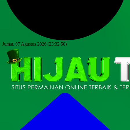
Jumat, 07 Agustus 2026
(
23:32:52
)