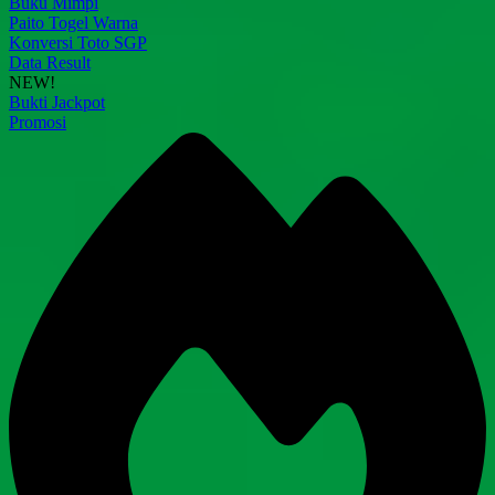
Buku Mimpi
Paito Togel Warna
Konversi Toto SGP
Data Result
NEW!
Bukti Jackpot
Promosi