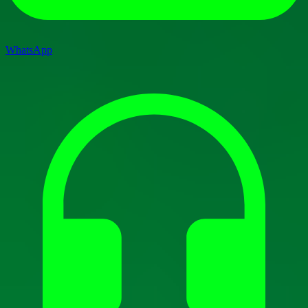
WhatsApp