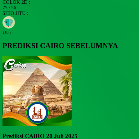
COLOK 2D :
75 / 56
SHIO JITU :
Ular
PREDIKSI CAIRO SEBELUMNYA
Prediksi CAIRO 19 Juli 2025