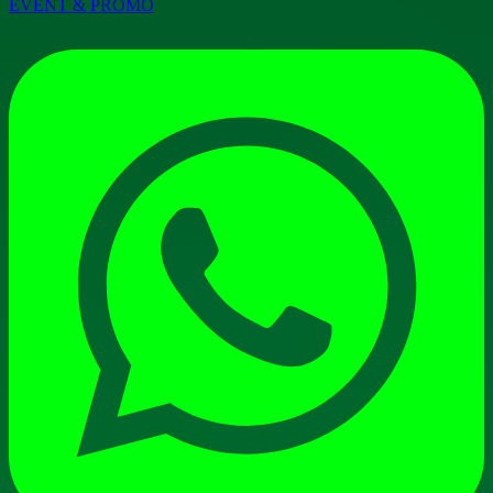
EVENT & PROMO