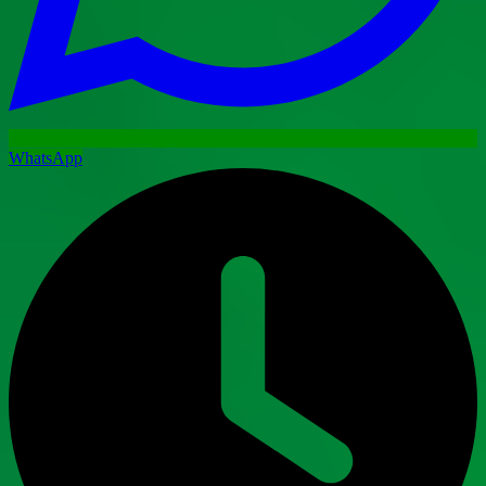
WhatsApp