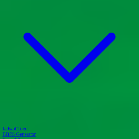
Jadwal Togel
BBFS Generator