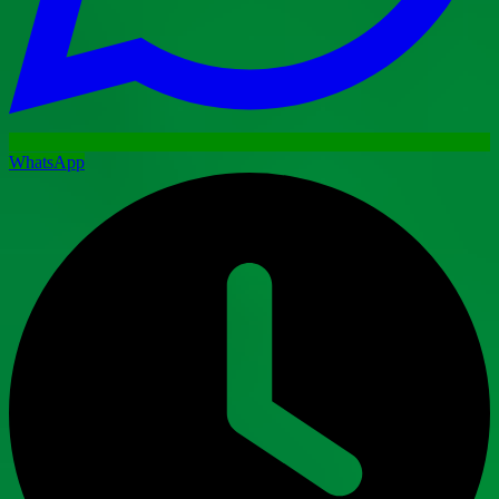
WhatsApp