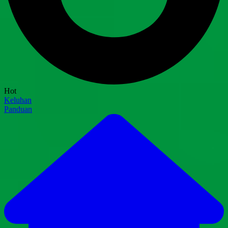
Hot
Keluhan
Panduan