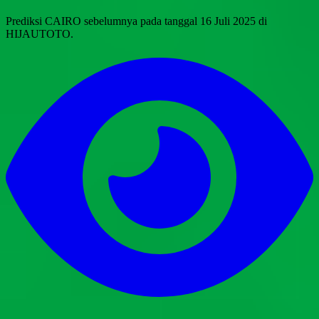
Prediksi CAIRO sebelumnya pada tanggal 15 Juli 2025 di
HIJAUTOTO.