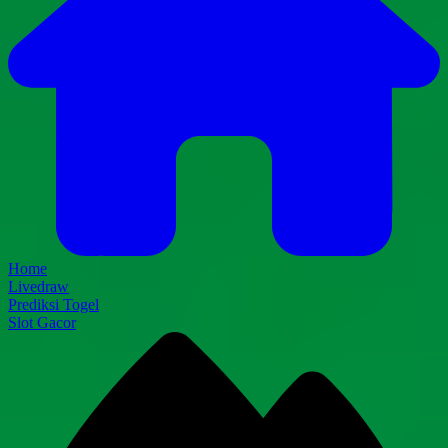
Home
Livedraw
Prediksi Togel
Slot Gacor