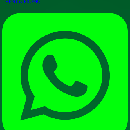
EVENT & PROMO