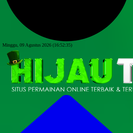
Minggu, 09 Agustus 2026
(
16:52:36
)