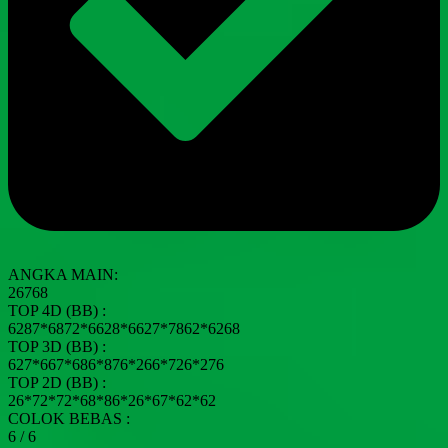
ANGKA MAIN:
26768
TOP 4D (BB) :
6287*6872*6628*6627*7862*6268
TOP 3D (BB) :
627*667*686*876*266*726*276
TOP 2D (BB) :
26*72*72*68*86*26*67*62*62
COLOK BEBAS :
6 / 6