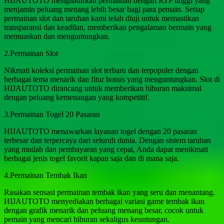
HIJAUTOTO menghadirkan permainan dengan RTP tinggi yang
menjamin peluang menang lebih besar bagi para pemain. Setiap
permainan slot dan taruhan kami telah diuji untuk memastikan
transparansi dan keadilan, memberikan pengalaman bermain yang
memuaskan dan menguntungkan.
2.Permainan Slot
Nikmati koleksi permainan slot terbaru dan terpopuler dengan
berbagai tema menarik dan fitur bonus yang menguntungkan. Slot di
HIJAUTOTO dirancang untuk memberikan hiburan maksimal
dengan peluang kemenangan yang kompetitif.
3.Permainan Togel 20 Pasaran
HIJAUTOTO menawarkan layanan togel dengan 20 pasaran
terbesar dan terpercaya dari seluruh dunia. Dengan sistem taruhan
yang mudah dan pembayaran yang cepat, Anda dapat menikmati
berbagai jenis togel favorit kapan saja dan di mana saja.
4.Permainan Tembak Ikan
Rasakan sensasi permainan tembak ikan yang seru dan menantang.
HIJAUTOTO menyediakan berbagai variasi game tembak ikan
dengan grafik menarik dan peluang menang besar, cocok untuk
pemain yang mencari hiburan sekaligus keuntungan.