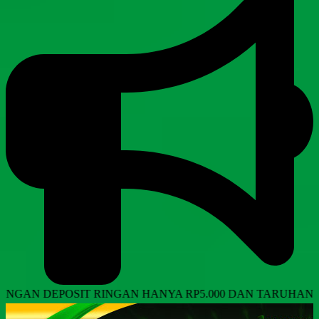
SIT RINGAN HANYA RP5.000 DAN TARUHAN MULAI RP10