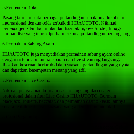
5.Permainan Bola
Pasang taruhan pada berbagai pertandingan sepak bola lokal dan
internasional dengan odds terbaik di HIJAUTOTO. Nikmati
berbagai jenis taruhan mulai dari hasil akhir, over/under, hingga
taruhan live yang terus diperbarui selama pertandingan berlangsung.
6.Permainan Sabung Ayam
HIJAUTOTO juga menyediakan permainan sabung ayam online
dengan sistem taruhan transparan dan live streaming langsung.
Rasakan keseruan bertaruh dalam suasana pertandingan yang nyata
dan dapatkan kesempatan menang yang adil.
7.Permainan Live Casino
Nikmati pengalaman bermain casino langsung dari dealer
profesional dalam fitur Live Casino HIJAUTOTO. Bermain
blackjack, roulette, baccarat, dan permainan casino klasik lainnya
secara real-time dengan suasana yang autentik dan interaktif.
8.Cara Bergabung
Bergabung dengan HIJAUTOTO sangat mudah dan cepat. Cukup
lakukan pendaftaran dengan data lengkap, lakukan deposit minimal