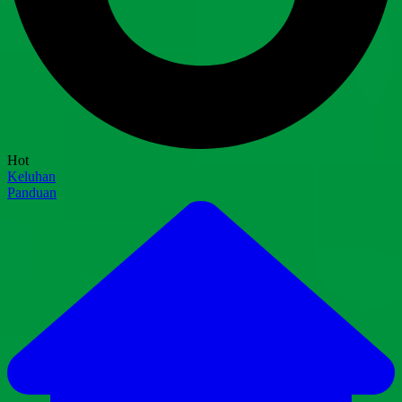
Hot
Keluhan
Panduan