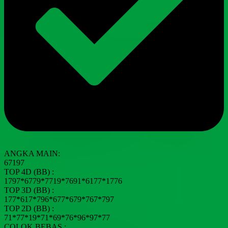
ANGKA MAIN:
67197
TOP 4D (BB) :
1797*6779*7719*7691*6177*1776
TOP 3D (BB) :
177*617*796*677*679*767*797
TOP 2D (BB) :
71*77*19*71*69*76*96*97*77
COLOK BEBAS :