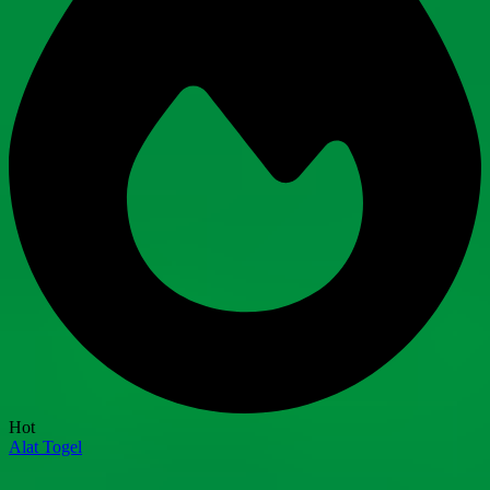
Hot
Alat Togel