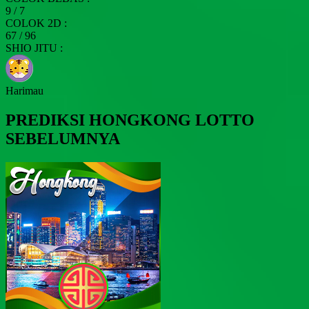
9 / 7
COLOK 2D :
67 / 96
SHIO JITU :
Harimau
PREDIKSI HONGKONG LOTTO
SEBELUMNYA