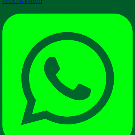
EVENT & PROMO