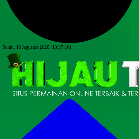
Senin, 10 Agustus 2026
(
13:37:17
)