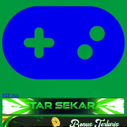
RTP Slot