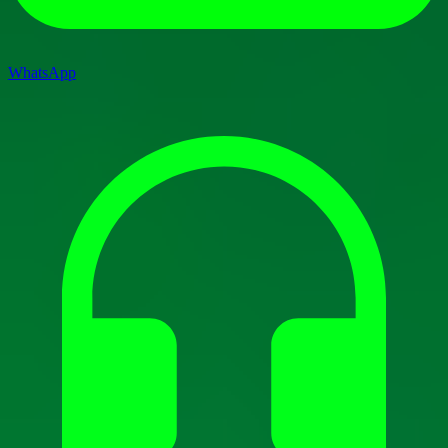
WhatsApp