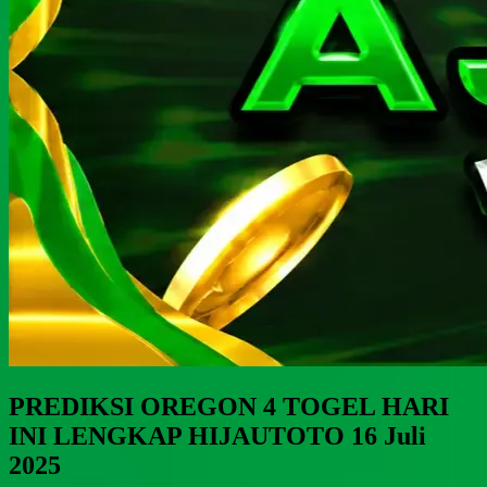
PREDIKSI OREGON 4 TOGEL HARI
INI LENGKAP HIJAUTOTO 16 Juli
2025