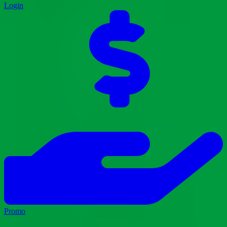
Login
Promo