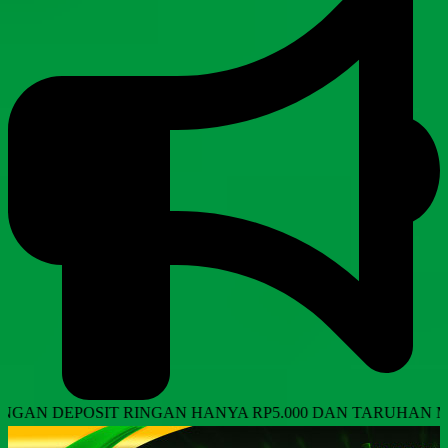
IT RINGAN HANYA RP5.000 DAN TARUHAN MULAI RP100