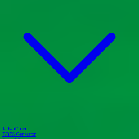
Jadwal Togel
BBFS Generator