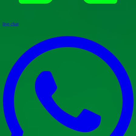
live chat