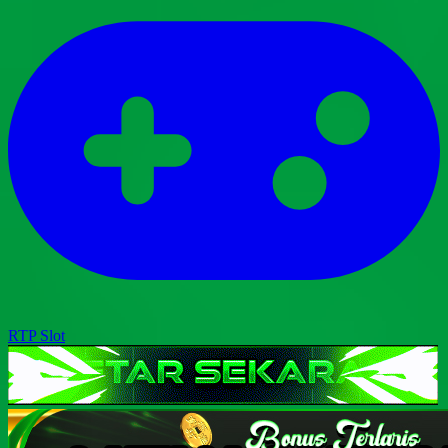
RTP Slot