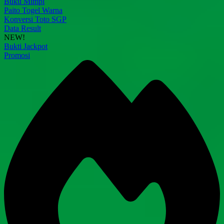
Buku Mimpi
Paito Togel Warna
Konversi Toto SGP
Data Result
NEW!
Bukti Jackpot
Promosi