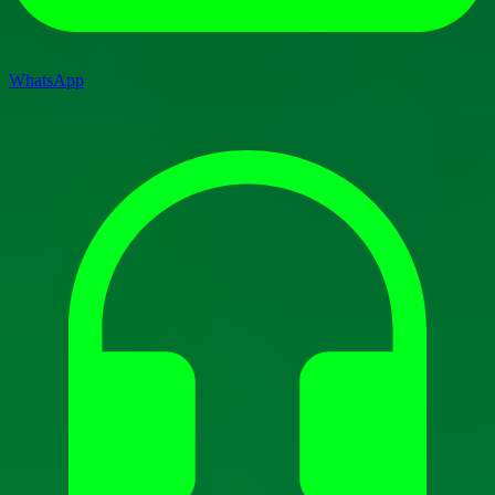
WhatsApp