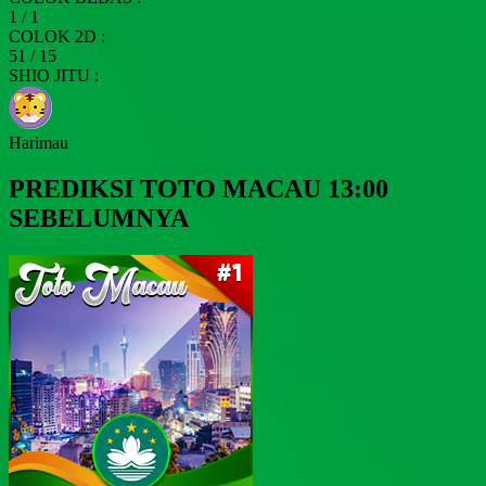
1 / 1
COLOK 2D :
51 / 15
SHIO JITU :
Harimau
PREDIKSI TOTO MACAU 13:00
SEBELUMNYA