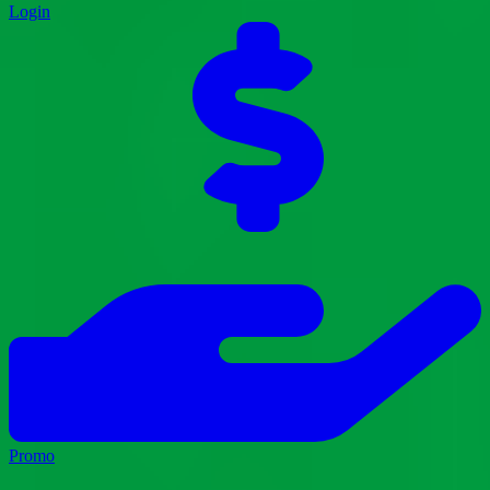
Login
Promo