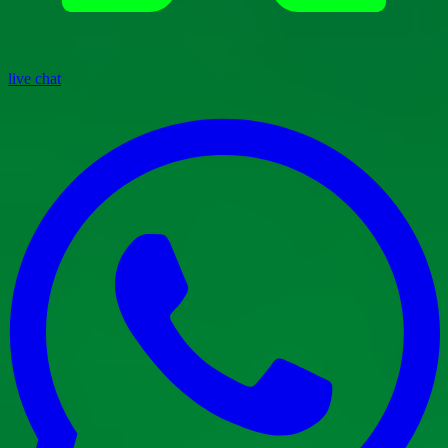
live chat