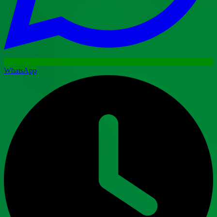
WhatsApp