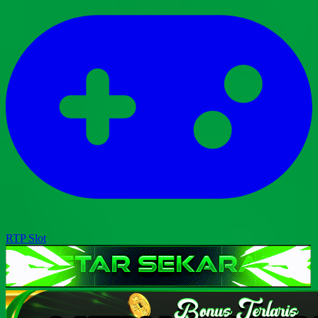
RTP Slot