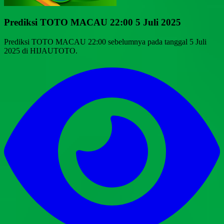
Prediksi TOTO MACAU 22:00 4 Juli 2025
Prediksi TOTO MACAU 22:00 sebelumnya pada tanggal 4 Juli
2025 di HIJAUTOTO.