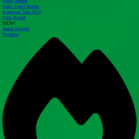
Buku Mimpi
Paito Togel Warna
Konversi Toto SGP
Data Result
NEW!
Bukti Jackpot
Promosi