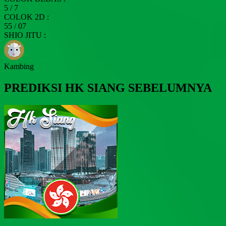
5 / 7
COLOK 2D :
55 / 07
SHIO JITU :
Kambing
PREDIKSI HK SIANG SEBELUMNYA