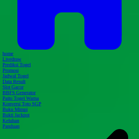
home
Livedraw
Prediksi Togel
Promosi
Jadwal Togel
Data Result
Slot Gacor
BBFS Generator
Paito Togel Warna
Konversi Toto SGP
Buku Mimpi
Bukti Jackpot
Keluhan
Panduan