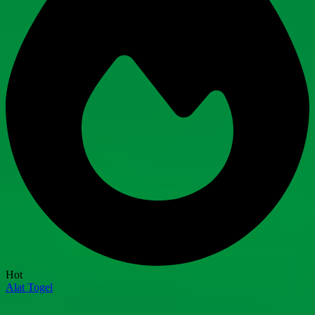
Hot
Alat Togel