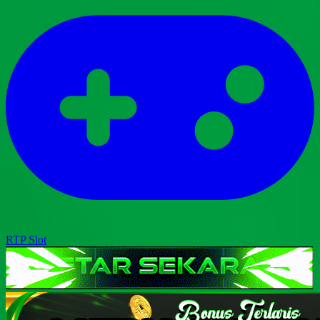
RTP Slot