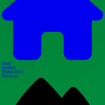
Home
Livedraw
Prediksi Togel
Slot Gacor