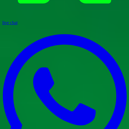
live chat