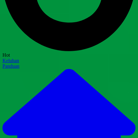
Hot
Keluhan
Panduan