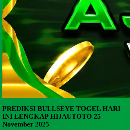
PREDIKSI BULLSEYE TOGEL HARI
INI LENGKAP HIJAUTOTO 25
November 2025