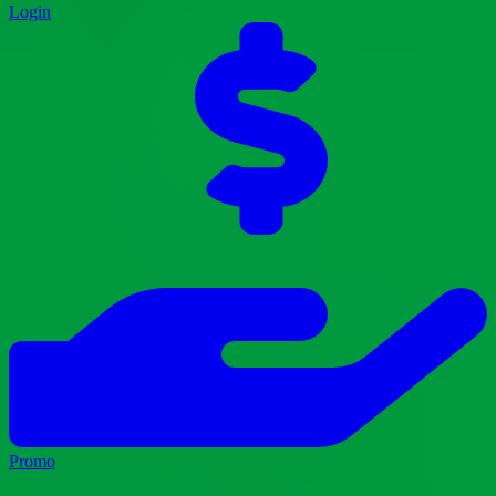
Login
Promo