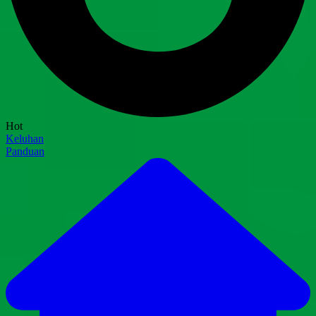
Hot
Keluhan
Panduan