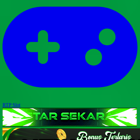
RTP Slot