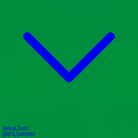
Jadwal Togel
BBFS Generator