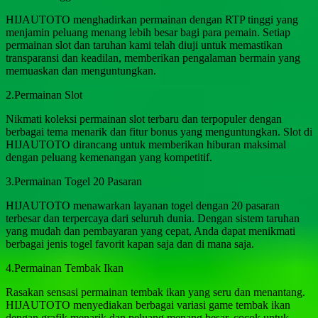
HIJAUTOTO menghadirkan permainan dengan RTP tinggi yang
menjamin peluang menang lebih besar bagi para pemain. Setiap
permainan slot dan taruhan kami telah diuji untuk memastikan
transparansi dan keadilan, memberikan pengalaman bermain yang
memuaskan dan menguntungkan.
2.Permainan Slot
Nikmati koleksi permainan slot terbaru dan terpopuler dengan
berbagai tema menarik dan fitur bonus yang menguntungkan. Slot di
HIJAUTOTO dirancang untuk memberikan hiburan maksimal
dengan peluang kemenangan yang kompetitif.
3.Permainan Togel 20 Pasaran
HIJAUTOTO menawarkan layanan togel dengan 20 pasaran
terbesar dan terpercaya dari seluruh dunia. Dengan sistem taruhan
yang mudah dan pembayaran yang cepat, Anda dapat menikmati
berbagai jenis togel favorit kapan saja dan di mana saja.
4.Permainan Tembak Ikan
Rasakan sensasi permainan tembak ikan yang seru dan menantang.
HIJAUTOTO menyediakan berbagai variasi game tembak ikan
dengan grafik menarik dan peluang menang besar, cocok untuk