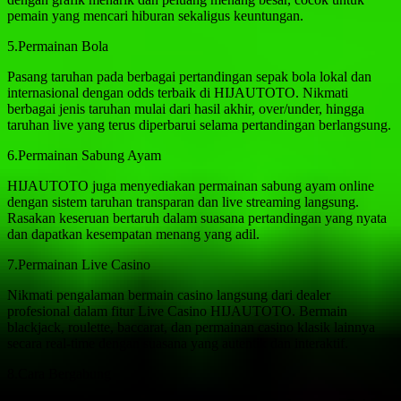
pemain yang mencari hiburan sekaligus keuntungan.
5.Permainan Bola
Pasang taruhan pada berbagai pertandingan sepak bola lokal dan
internasional dengan odds terbaik di HIJAUTOTO. Nikmati
berbagai jenis taruhan mulai dari hasil akhir, over/under, hingga
taruhan live yang terus diperbarui selama pertandingan berlangsung.
6.Permainan Sabung Ayam
HIJAUTOTO juga menyediakan permainan sabung ayam online
dengan sistem taruhan transparan dan live streaming langsung.
Rasakan keseruan bertaruh dalam suasana pertandingan yang nyata
dan dapatkan kesempatan menang yang adil.
7.Permainan Live Casino
Nikmati pengalaman bermain casino langsung dari dealer
profesional dalam fitur Live Casino HIJAUTOTO. Bermain
blackjack, roulette, baccarat, dan permainan casino klasik lainnya
secara real-time dengan suasana yang autentik dan interaktif.
8.Cara Bergabung