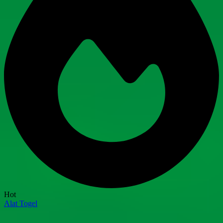
Hot
Alat Togel