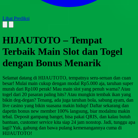
Lihat Prediksi
HIJAUTOTO – Tempat
Terbaik Main Slot dan Togel
dengan Bonus Menarik
Selamat datang di HIJAUTOTO, tempatnya seru-seruan dan cuan
besar! Mulai main cukup dengan modal Rp5.000 aja, taruhan super
murah dari Rp100 perak! Mau main slot yang penuh warna? Atau
togel dari 20 pasaran paling hits? Atau mungkin tembak ikan yang
bikin deg-degan? Tenang, ada juga taruhan bola, sabung ayam, dan
live casino yang bikin suasana makin hidup! Daftar sekarang dan
dapetin bonus new member 100% langsung, biar modalmu makin
tebal. Deposit gampang banget, bisa pakai QRIS, dan kalau butuh
bantuan, customer service kita siap 24 jam nonstop. Jadi, tunggu apa
lagi? Yuk, gabung dan bawa pulang kemenangannya cuma di
HIJAUTOTO!