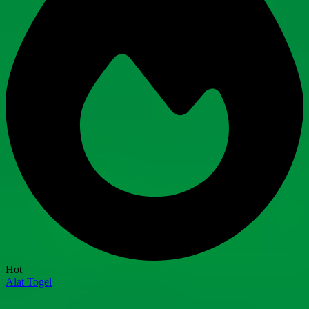
Hot
Alat Togel