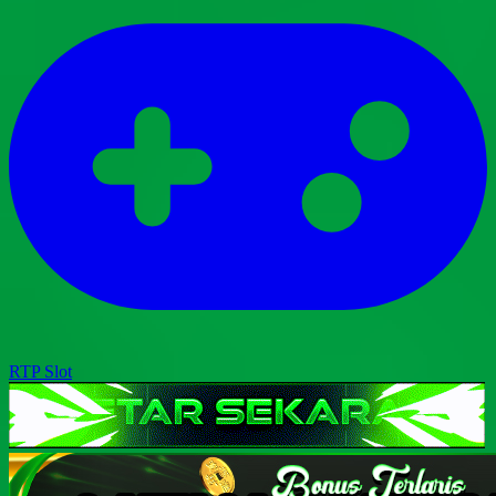
RTP Slot