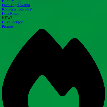
Buku Mimpi
Paito Togel Warna
Konversi Toto SGP
Data Result
NEW!
Bukti Jackpot
Promosi