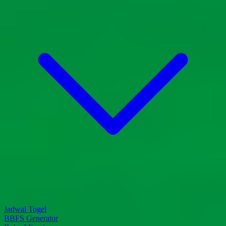
Jadwal Togel
BBFS Generator